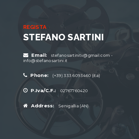
REGISTA
STEFANO SARTINI
Email:
stefanosartinitv@gmail.com -
info@stefanosartini.it
Phone:
(+39) 333 6093460 (ita)
P.Iva/C.F.:
02767760420
Address:
Senigallia (AN)