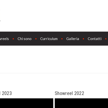
reels
Chi sono
Curriculum
Galleria
Contatti
l 2023
Showreel 2022